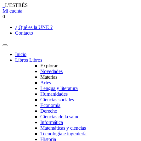
L'ESTRÈS
Mi cuenta
0
¿ Qué es la UNE ?
Contacto
Inicio
Libros
Libros
Explorar
Novedades
Materias
Artes
Lengua y literatura
Humanidades
Ciencias sociales
Economía
Derecho
Ciencias de la salud
Informática
Matemáticas y ciencias
Tecnología e ingeniería
Historia