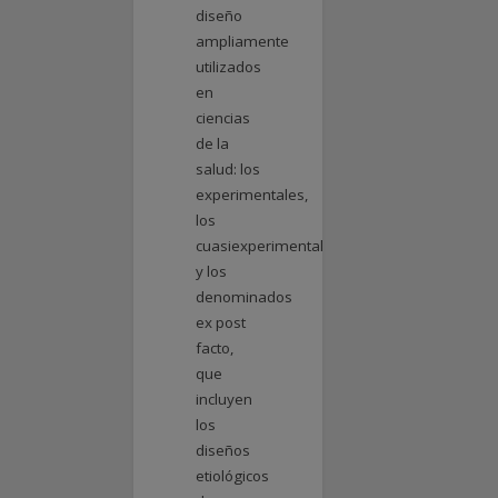
diseño
ampliamente
utilizados
en
ciencias
de la
salud: los
experimentales,
los
cuasiexperimentales
y los
denominados
ex post
facto,
que
incluyen
los
diseños
etiológicos