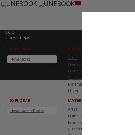
INICIO
LIBROS
LIBROS
EXPLORAR
MATERIAS
Artes
Leng
Novedades
Humanidades
Cien
Economía
Der
Ciencias de la salud
Info
Matemáticas y ciencias
Tecn
Historia
EXPLORAR
MATERIAS
Artes
Leng
Novedades eBooks
Humanidades
Cien
Economía
Der
Ciencias de la salud
Info