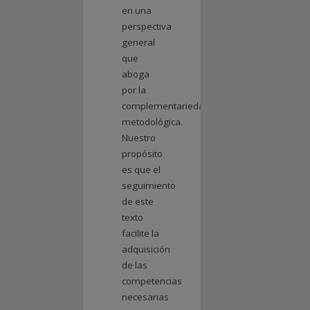
en una
perspectiva
general
que
aboga
por la
complementariedad
metodológica.
Nuestro
propósito
es que el
seguimiento
de este
texto
facilite la
adquisición
de las
competencias
necesarias