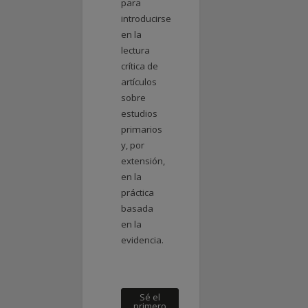
para
introducirse
en la
lectura
crítica de
artículos
sobre
estudios
primarios
y, por
extensión,
en la
práctica
basada
en la
evidencia.
Sé el
primero