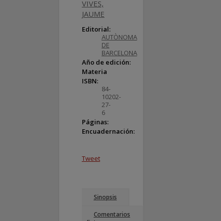
VIVES,
JAUME
Editorial:
UNIVERSITAT
AUTÒNOMA
DE
BARCELONA
Año de edición:
2024
Materia
Psicología
ISBN:
978-
84-
10202-
27-
6
Páginas:
176
Encuadernación:
Rústica
Tweet
Sinopsis
Comentarios