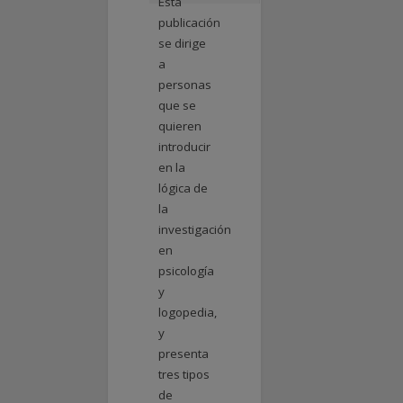
Esta
publicación
se dirige
a
personas
que se
quieren
introducir
en la
lógica de
la
investigación
en
psicología
y
logopedia,
y
presenta
tres tipos
de